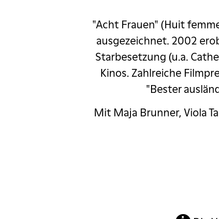
xed Show
"Acht Frauen" (Huit femme
ble Show
ausgezeichnet. 2002 erob
Starbesetzung (u.a. Cathe
le Show Redpack
Kinos. Zahlreiche Filmpre
Comedy Tour
"Bester auslän
an Mickisch
Mit Maja Brunner, Viola T
Stephan Sulke
 Gala Benefizevent
s!
SwissTour
ings - Invitation