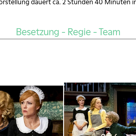
orstellung dauert ca. 2 Stunden 40 Minuten in
Besetzung - Regie - Team
l
 Bella Neri, Hanna Scheuring, Regula Imboden, Betti
ductions gmbh, Hubert Spiess & Erich Vock.