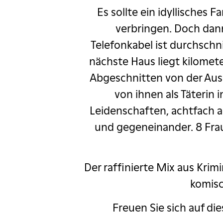
r
Oleg Mityaev
Es sollte ein idyllisches
verbringen. Doch dann
tric Heizmann
Telefonkabel ist durchschn
ys meets Purcell
nächste Haus liegt kilomet
Abgeschnitten von der Auss
Rebellcomedy
von ihnen als Täterin 
Leidenschaften, achtfach 
Salim Samatou
und gegeneinander. 8 Frau
Sgt. Pepper
 Go Wrong
Der raffinierte Mix aus Kr
komis
ka
Rob Spence
Freuen Sie sich auf di
ägeli ab