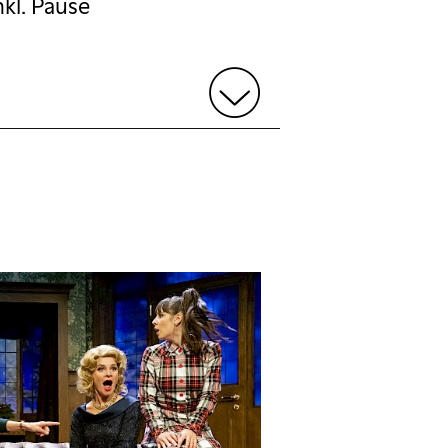
kl. Pause
na Kuhn, Ramona Fattini und