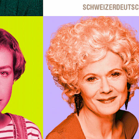
Oliver Polak
ainment
skerville
ohnny Armstrong
 Lokomotivführer
sung Äxgüsi
iläums-Gala
chez Bernhard
itry Kharatyan