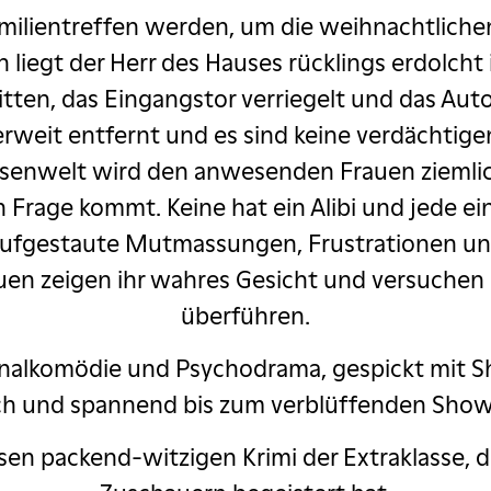
 Familientreffen werden, um die weihnachtlich
 liegt der Herr des Hauses rücklings erdolcht
itten, das Eingangstor verriegelt und das Auto
erweit entfernt und es sind keine verdächtig
enwelt wird den anwesenden Frauen ziemlich 
in Frage kommt. Keine hat ein Alibi und jede ei
aufgestaute Mutmassungen, Frustrationen und
en zeigen ihr wahres Gesicht und versuchen s
überführen.
iminalkomödie und Psychodrama, gespickt mit 
ch und spannend bis zum verblüffenden Sho
esen packend-witzigen Krimi der Extraklasse, 