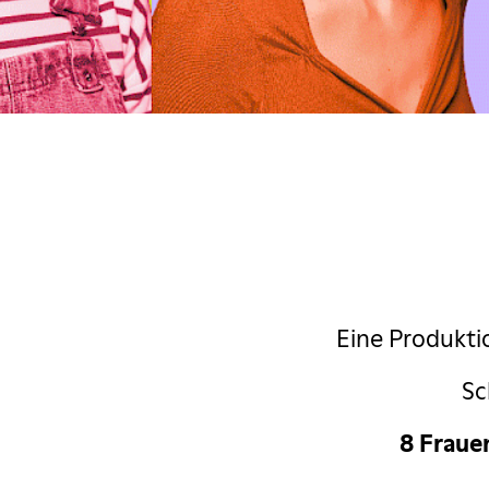
ascha Korf
c Comedy Festival
estival
Margaret Cho
Massimo
zio & Fabrizio
Eine Produkti
d im Pfarrhaus
Sc
ngekündigt
8 Fraue
My fair Lady