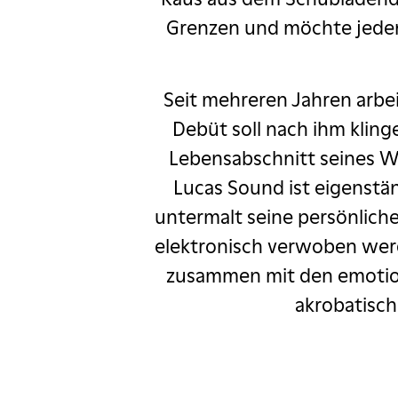
r
Oleg Mityaev
Grenzen und möchte jeden 
tric Heizmann
Seit mehreren Jahren arbe
ys meets Purcell
Debüt soll nach ihm klinge
Rebellcomedy
Lebensabschnitt seines Weg
Lucas Sound ist eigenstän
Salim Samatou
untermalt seine persönlich
Sgt. Pepper
elektronisch verwoben werd
zusammen mit den emotion
 Go Wrong
akrobatisch
ka
Rob Spence
ägeli ab