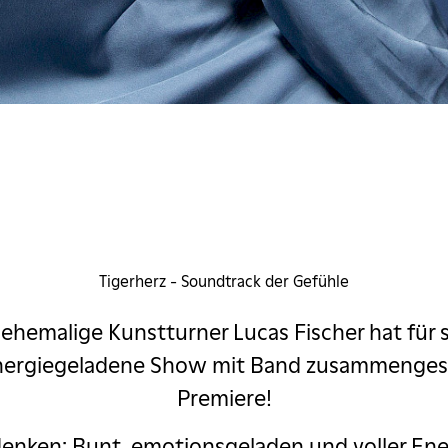
Lucas
Tigerherz - Soundtrack der Gefühle
ehemalige Kunstturner Lucas Fischer hat für s
nergiegeladene Show mit Band zusammengeste
Premiere!
nken: Bunt, emotionsgeladen und voller Energ