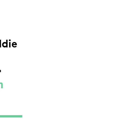
die
»
m