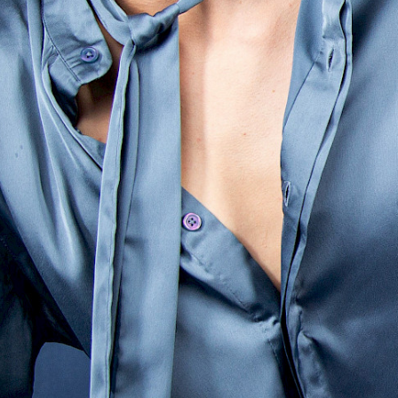
Oliver Polak
ainment
skerville
ohnny Armstrong
 Lokomotivführer
sung Äxgüsi
iläums-Gala
chez Bernhard
itry Kharatyan