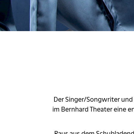
ascha Korf
c Comedy Festival
estival
Margaret Cho
Massimo
zio & Fabrizio
d im Pfarrhaus
Der Singer/Songwriter und 
im Bernhard Theater eine e
ngekündigt
My fair Lady
Raus aus dem Schubladende