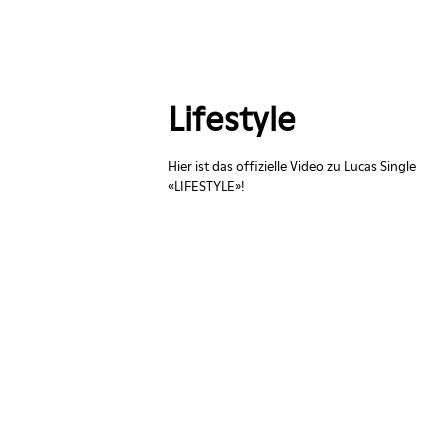
io
Walti Dux
Die Zauberorgel
Lifestyle
 Agnetha
Hier ist das offizielle Video zu Lucas Single
us Lönneberga
«LIFESTYLE»!
t in Hongkong
SCHENsKIND
erdorfoper
 Mann
BLISS
il schnädered