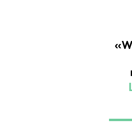
xed Show
ble Show
le Show Redpack
«W
Comedy Tour
an Mickisch
Stephan Sulke
 Gala Benefizevent
s!
SwissTour
ings - Invitation