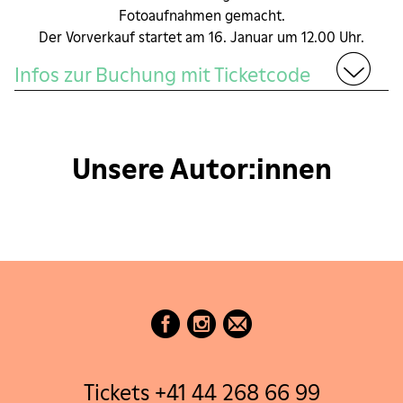
Fotoaufnahmen gemacht.
Der Vorverkauf startet am 16. Januar um 12.00 Uhr.
Infos zur Buchung mit Ticketcode
Falls Sie einen Orell Füssli-Ticketcode erhalten haben,
wählen Sie bei der Ticketbuchung zuerst den Normalpreis.
Erst im zweiten Schritt "Prüfung/Bezahlung" können Sie
Unsere Autor:innen
im Feld "Kundenkarte/Aktionscode" Ihren Code eingeben
und von der Vergünstigung profitieren.
Tickets +41 44 268 66 99