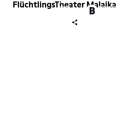
FlüchtlingsTheater Malaika
ch