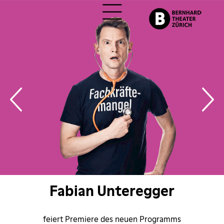
ch
Fabian Unteregger
feiert Premiere des neuen Programms