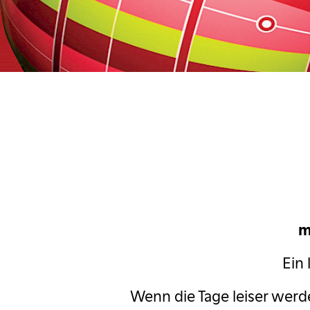
ascha Korf
c Comedy Festival
estival
Margaret Cho
Massimo
zio & Fabrizio
d im Pfarrhaus
m
ngekündigt
Ein
My fair Lady
Wenn die Tage leiser werde