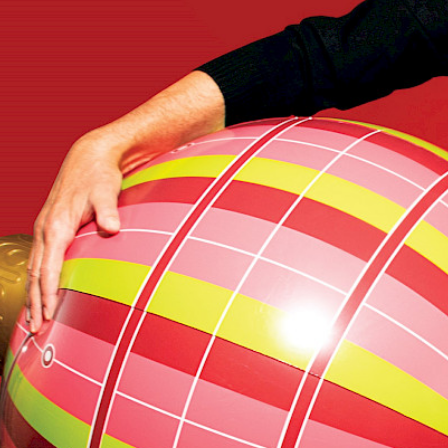
Oliver Polak
ainment
skerville
ohnny Armstrong
 Lokomotivführer
sung Äxgüsi
iläums-Gala
chez Bernhard
itry Kharatyan