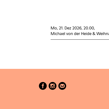
io
Walti Dux
Die Zauberorgel
Mo, 21. Dez 2026, 20.00,
 Agnetha
Michael von der Heide & Weihn
us Lönneberga
t in Hongkong
SCHENsKIND
erdorfoper
 Mann
BLISS
il schnädered