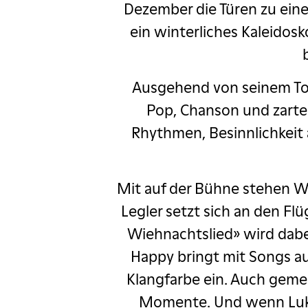
Dezember die Türen zu ein
r
Oleg Mityaev
ein winterliches Kaleidosk
tric Heizmann
ys meets Purcell
Ausgehend von seinem Top-
Pop, Chanson und zarte
Rebellcomedy
Rhythmen, Besinnlichkeit 
Salim Samatou
Sgt. Pepper
Mit auf der Bühne stehen W
Legler setzt sich an den Flüg
 Go Wrong
Wiehnachtslied» wird dabe
ka
Rob Spence
Happy bringt mit Songs a
Klangfarbe ein. Auch gem
ägeli ab
Momente. Und wenn Lukas