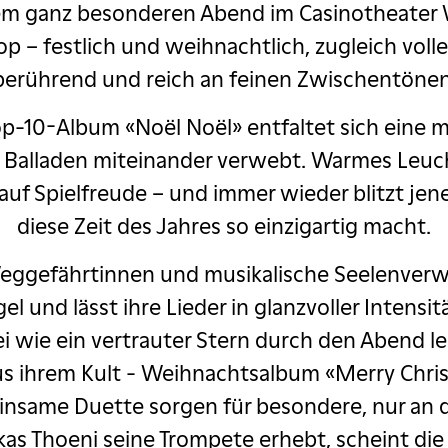
em ganz besonderen Abend im Casinotheater W
op – festlich und weihnachtlich, zugleich voll
berührend und reich an feinen Zwischentönen
10-Album «Noël Noël» entfaltet sich eine mus
 Balladen miteinander verwebt. Warmes Leucht
auf Spielfreude – und immer wieder blitzt jen
diese Zeit des Jahres so einzigartig macht.
eggefährtinnen und musikalische Seelenverwa
el und lässt ihre Lieder in glanzvoller Intensi
i wie ein vertrauter Stern durch den Abend l
us ihrem Kult - Weihnachtsalbum «Merry Chri
einsame Duette sorgen für besondere, nur an
 Thoeni seine Trompete erhebt, scheint die Z