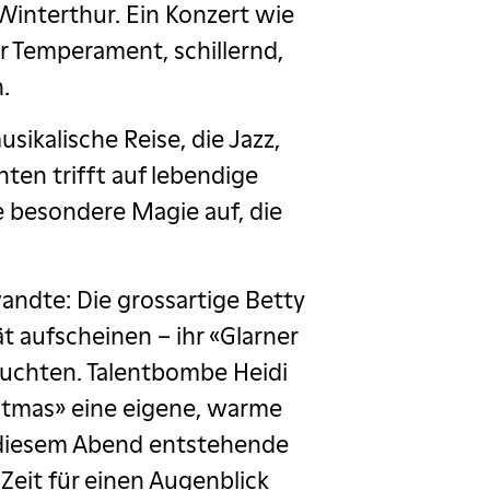
interthur. Ein Konzert wie
er Temperament, schillernd,
.
ikalische Reise, die Jazz,
en trifft auf lebendige
e besondere Magie auf, die
ndte: Die grossartige Betty
tät aufscheinen – ihr «Glarner
euchten. Talentbombe Heidi
stmas» eine eigene, warme
 diesem Abend entstehende
eit für einen Augenblick